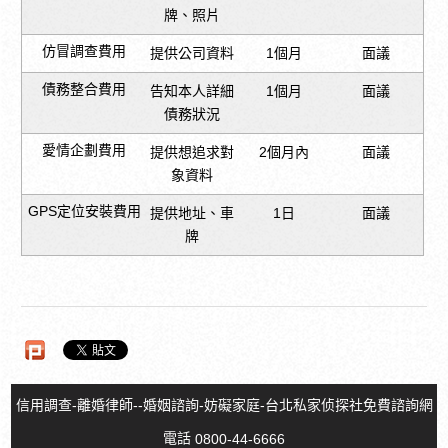
牌、照片
仿冒調查費用
提供公司資料
1個月
面議
債務整合費用
告知本人詳細
1個月
面議
債務狀況
愛情企劃費用
提供想追求對
2個月內
面議
象資料
GPS定位安裝費用
提供地址、車
1日
面議
牌
信用調查-離婚律師--婚姻諮詢-妨礙家庭-台北私家侦探社免費諮詢網
電話
0800-44-6666