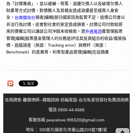
為「討債專員」，並以威嚇、辱罵、滋擾欠債人以及破壞欠債人
財產等方式討債，對債務人及其親友造成滋擾甚至威脅人身安
全。
禍害[編輯]部分國家因為監管不足，追債公司會以
台南徵信社
非法行為討債，這會對社會的安定造成損害。討債公司付款給原
來的債權公司以讓該公司沖銷未收帳款，資
產管理股票
外遇蒐證
管理[編輯]股票基金管理人的任務是評估其投資組合的收益/風險指
標、追蹤誤差（英語：Tracking error）與標杆（英語：
Benchmark）的差異等。利率型產品管理[編輯]在這類產
信用調查-離婚律師--婚姻諮詢-妨礙家庭-台北私家侦探社免費諮詢網
電話
0800-44-6666
客服信箱
peacelove.995520@gmail.com
地址：
500彰化縣彰化市華山路203號7樓I室