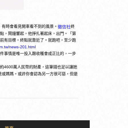
，有時會看見開車看不到的風景。
終
徵信社
6點，鬧鐘響起，他掙扎著起床，出門。「第
眼前有目標，終點就靠近了。就跑吧，至少跑
om.tw/news-201.html
這件事情是唯一投入跟收穫會成正比的，一步
得約4600萬人民幣的財產，這筆錢也足以讓她
爸或媽媽。或許你會認為另一方很可惡，但是