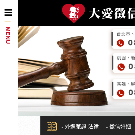
- 外遇蒐證 法律
- 徵信婚姻