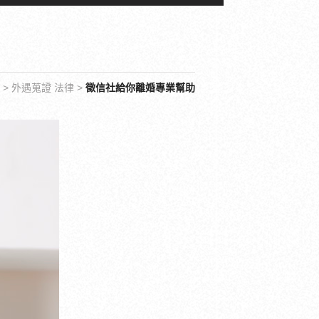
>
外遇蒐證 法律
>
徵信社給你離婚專業幫助