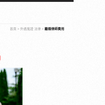
首頁
>
外遇蒐證 法律
>
離婚律師費用
用