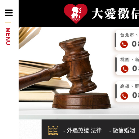
- 外遇蒐證 法律
- 徵信婚姻