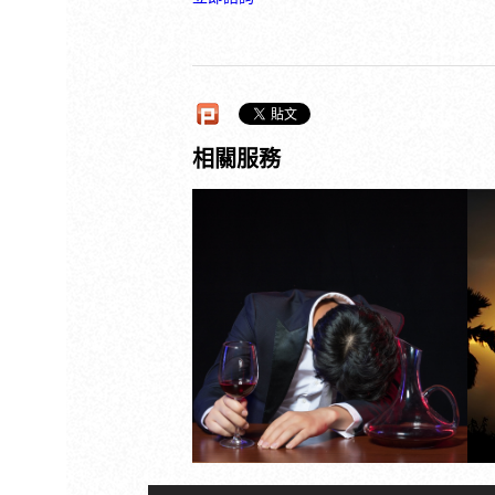
先生外遇新聞，外遇
的兩人忘記帶套就發
生關係，沒想到結果
Read more
是這樣
相關服務