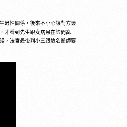
生過性關係，後來不小心讓對方懷
，才看到先生跟女病患在診間亂
訟，法官最後判小三跟這名醫師要