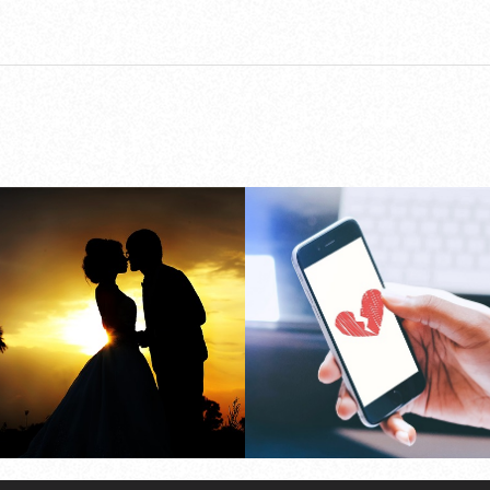
台南徵信社費用
先生外遇新聞，主
醫師與女病患的外
情，甚至還在診間
Read more
Read more
生過性關係