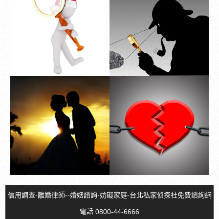
台南徵信社費用
律師費用通常只有
第一次是免費，後
續就是按照鐘頭計
Read more
Read more
費
信用調查-離婚律師--婚姻諮詢-妨礙家庭-台北私家侦探社免費諮詢網
電話
0800-44-6666