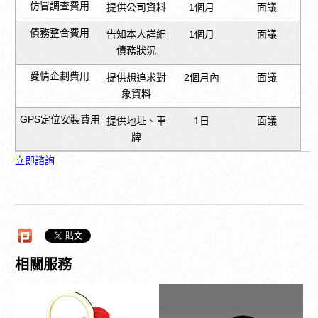
仿冒調查費用
提供公司資料
1個月
面議
債務整合費用
告知本人詳細
1個月
面議
債務狀況
愛情企劃費用
提供想追求對
2個月內
面議
象資料
GPS定位安裝費用
提供地址、車
1日
面議
牌
立即諮詢
優質徵信社推薦
徵信社跟監方式就
是使用最先進的
GPS跟蹤設備，
Read more
Read more
加上不斷精進的徵
相關服務
信技巧，大愛才能
成功